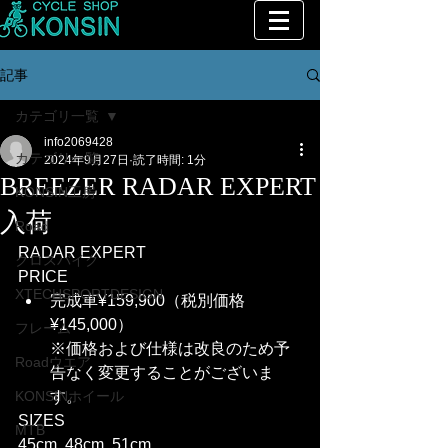
記事
カテゴリ一覧
info2069428
カテゴリ一覧
2024年9月27日
読了時間: 1分
BREEZER RADAR EXPERT
KONSIN工房
入荷
Road
RADAR EXPERT
クロスバイク
PRICE
XTECHSPORTDESIGN
完成車¥159,900（税別価格
¥145,000）
フレーム
※価格および仕様は改良のため予
Roadウエア
告なく変更することがございま
KONSINホイール
す。
SIZES
MTB
45cm, 48cm, 51cm