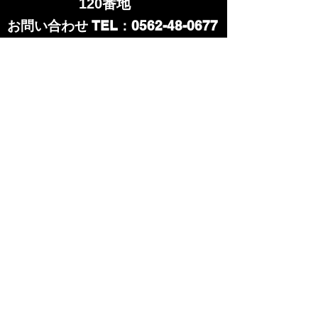
120番地
​お問い合わせ TEL：0562-48-0677
​SNS:
営業時間 平日:13:00～20:00
祝、土、日 :13:00～18:00
定休日:月曜日、火曜日​
その他レース、展示会などで
休む場合があります