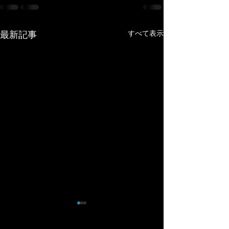
すべて表示
最新記事
年末年始休業のお知らせ
１２月７日(日)
12/29～1/6
周走行会