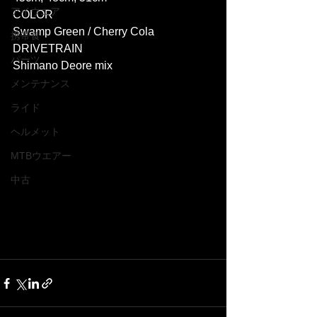
アイウエア
COLOR
Swamp Green / Cherry Cola
携帯食
DRIVETRAIN
パーツ
Shimano Deore mix
メンテナンス
ライド
ヘルメット
MTBウエアー
中古