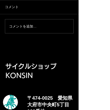
以下の期間を年末年始休業日
速く走りたい人、
コメント
とさせていただきます。ご迷
りたい人、KONS
惑をおかけしますが、ご了承
からその仲間内な
のほどよろしくお願いしま
参加できます！ 
コメントを追加…
す。 年末年始休業日：12月
イクルショップKON
29日(月)～1月6日(火）
時間：12月7日 8:
ト：集まり次第出
格：KONSINの
の仲間内 補給食、パンクなど
自分のことは自分
​サイクルショップ
走行距離：約100k
合：12月14日(日
KONSIN
す
〒474-0025 愛知県
大府市中央町5丁目