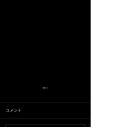
年末年始休業のお知らせ
１２月７日(日)
12/29～1/6
周走行会
以下の期間を年末年始休業日
速く走りたい人、
コメント
とさせていただきます。ご迷
りたい人、KONS
惑をおかけしますが、ご了承
からその仲間内な