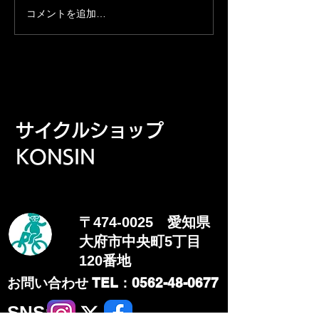
のほどよろしくお願いしま
参加できます！ 
コメントを追加…
す。 年末年始休業日：12月
イクルショップKON
29日(月)～1月6日(火）
時間：12月7日 8:
ト：集まり次第出
格：KONSINの
の仲間内 補給食、パンクなど
自分のことは自分
​サイクルショップ
走行距離：約100k
合：12月14日(日
KONSIN
す
〒474-0025 愛知県
大府市中央町5丁目
120番地
​お問い合わせ TEL：0562-48-0677
​SNS: