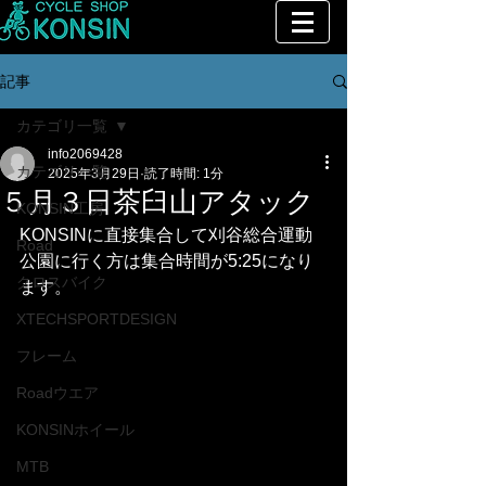
記事
カテゴリ一覧
info2069428
カテゴリ一覧
2025年3月29日
読了時間: 1分
５月３日茶臼山アタック
KONSIN工房
KONSINに直接集合して刈谷総合運動
Road
公園に行く方は集合時間が5:25になり
クロスバイク
ます。
XTECHSPORTDESIGN
フレーム
Roadウエア
KONSINホイール
MTB