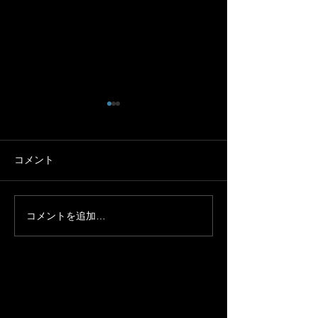
エコテックスタンダード
100についてはこちらのサ
イトへ
スタンダード 100 - 繊維の安
コメント
全証明「エコテックス®」-日
本公式サイト- (oeko-tex-
japan.com)
コメントを追加…
温かく蒸れない
ールスポーツソ