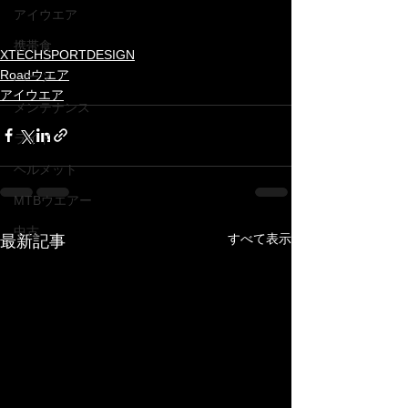
アイウエア
携帯食
XTECHSPORTDESIGN
Roadウエア
パーツ
アイウエア
メンテナンス
ライド
ヘルメット
MTBウエアー
中古
すべて表示
最新記事