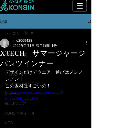
記事
カテゴリ一覧
info2069428
カテゴリ一覧
2022年7月1日
読了時間: 1分
XTECH サマージャージ
KONSIN工房
パンツインナー
Road
デザインだけでウエアー選びはノンノ
クロスバイク
ンノン！
XTECHSPORTDESIGN
この素材はすごいの！
https://www.youtube.com/watch?
フレーム
v=3rZG4_QDEMA
Roadウエア
KONSINホイール
MTB