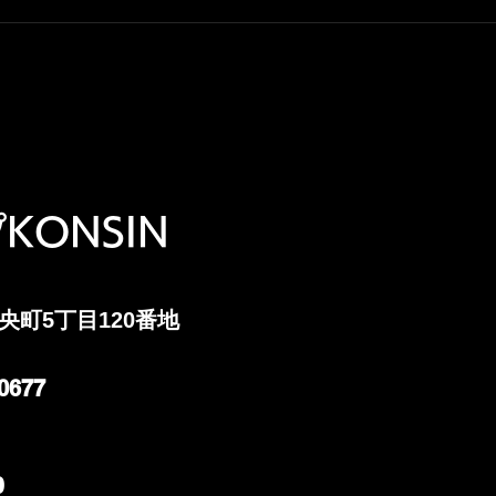
日：12月29日(月)～1月6日(火）
プKO
8:
参加
その仲間内 補
自分
行距離
月1
KONSIN
中央町5丁目120番地
0677
0