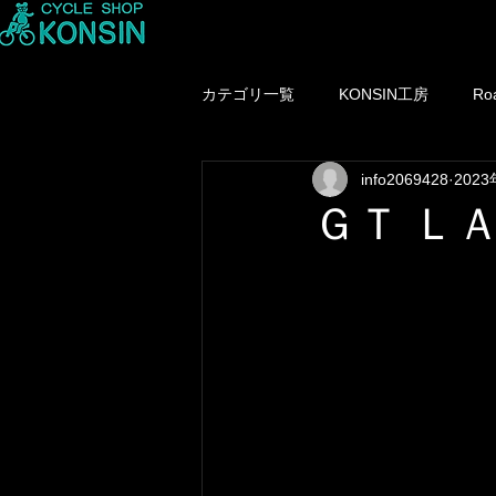
カテゴリ一覧
KONSIN工房
Ro
info2069428
202
KONSINホイール
MTB
ＧＴ Ｌ
MTBウエアー
中古