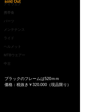
sold Out
アイウエア
携帯食
パーツ
メンテナンス
ライド
ヘルメット
MTBウエアー
中古
ブラックのフレームは520ｍｍ
価格：税抜き￥320.000（現品限り）