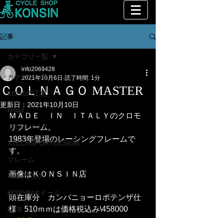
記事
カテゴリ一覧
info2069428
カテゴリ一覧
2021年10月6日
読了時間: 1分
ＣＯＬＮＡＧＯ MASTER
KONSIN工房
更新日：
2021年10月10日
Road
ＭＡＤＥ　ＩＮ　ＩＴＡＬＹのクロモ
クロスバイク
リフレーム。
1983年登場のレーシングフレームで
XTECHSPORTDESIGN
す。
フレーム
画像はＫＯＮＳＩＮ店
Roadウエア
KONSINホイール
頭在庫分　カンパニョーロポテンザ仕
様　510ｍｍは価格税込み\458000
MTB