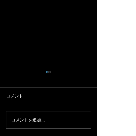
コメント
コメントを追加…
４月２８日茶臼山アタッ
大府市１周サイ
ク
コース 一緒に
せんか！