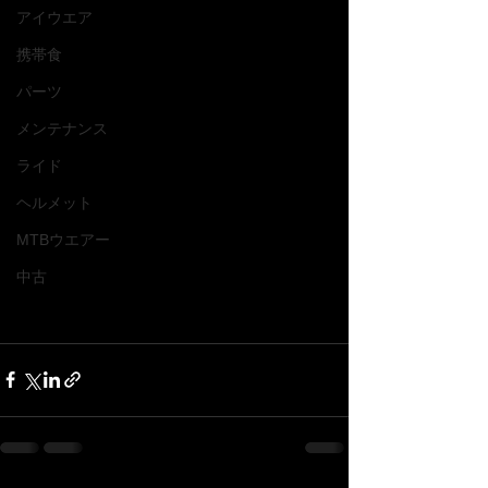
アイウエア
携帯食
パーツ
メンテナンス
ライド
ヘルメット
MTBウエアー
中古