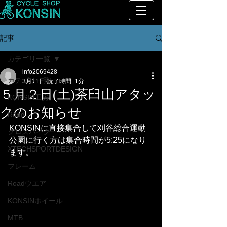
記事
カテゴリ一覧
info2069428
カテゴリ一覧
3月11日
読了時間: 1分
５月２日(土)茶臼山アタッ
KONSIN工房
クのお知らせ
Road
KONSINに直接集合して刈谷総合運動
クロスバイク
公園に行く方は集合時間が5:25になり
XTECHSPORTDESIGN
ます。
フレーム
Roadウエア
KONSINホイール
MTB