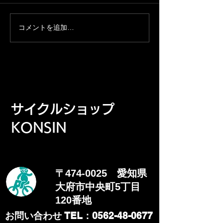
りたい人、KONSINのお客様
からその仲間内ならだれでも
参加できます！ 集合場所：サ
コメントを追加…
イクルショップKONSIN 集合
時間：12月7日 8:30 スター
ト：集まり次第出発 参加資
格：KONSINのお客様からそ
の仲間内 補給食、パンクなど
自分のことは自分でできる人
​サイクルショップ
走行距離：約100km 雨の場
合：12月14日(日)に延期しま
KONSIN
す
〒474-0025 愛知県
大府市中央町5丁目
120番地
​お問い合わせ TEL：0562-48-0677