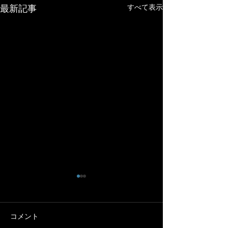
すべて表示
最新記事
１２月７日(日)知多半島一
周走行会
速く走りたい人、ゆっくり走
コメント
SALE