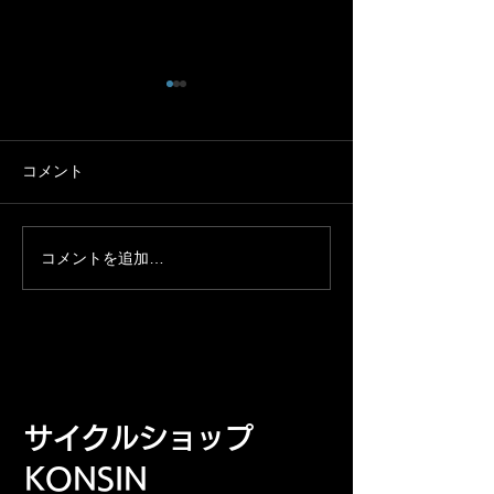
コメント
コメントを追加…
４月２８日茶臼山アタッ
大府市１周サイ
ク
コース 一緒に
せんか！
​サイクルショップ
KONSIN