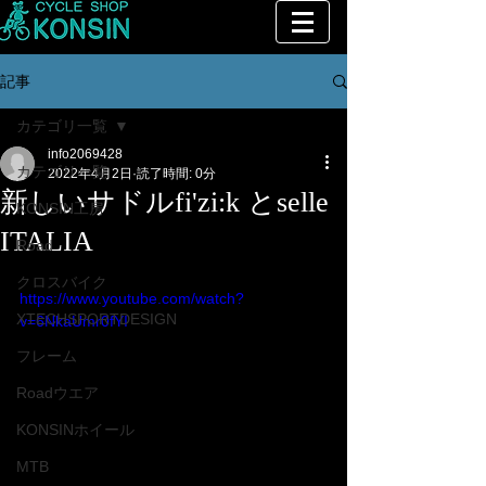
記事
カテゴリ一覧
info2069428
カテゴリ一覧
2022年4月2日
読了時間: 0分
新しいサドルfi'zi:k とselle
KONSIN工房
ITALIA
Road
クロスバイク
https://www.youtube.com/watch?
XTECHSPORTDESIGN
v=6NkaUmr0fYI
フレーム
Roadウエア
KONSINホイール
MTB