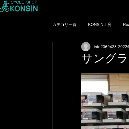
カテゴリ一覧
KONSIN工房
Ro
info2069428
202
KONSINホイール
MTB
サングラ
MTBウエアー
中古