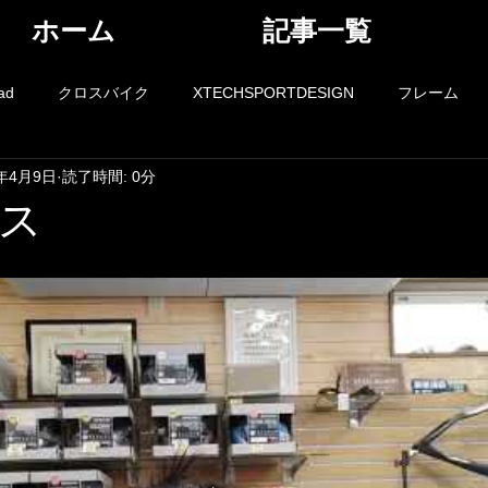
ホーム
記事一覧
ad
クロスバイク
XTECHSPORTDESIGN
フレーム
2年4月9日
読了時間: 0分
アイウエア
携帯食
パーツ
メンテナンス
ライド
ス