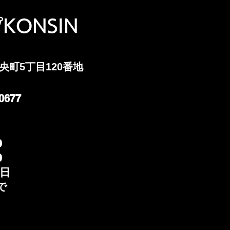
konsin mamagoチャンネル
KONSIN
ＯＡ
ＡＫ
中央町5丁目120番地
0677
0
0
​
で